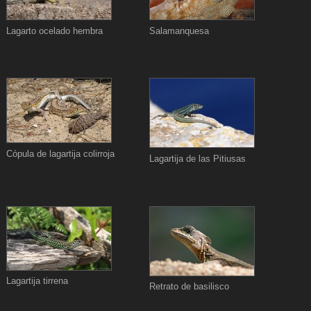
Lagarto ocelado hembra
Salamanquesa
Cópula de lagartija colirroja
Lagartija de las Pitiusas
Lagartija tirrena
Retrato de basilisco