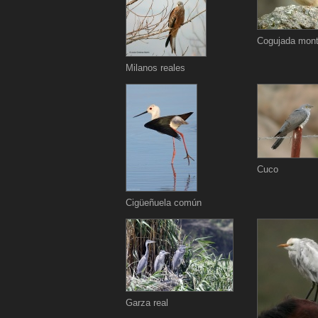
Cogujada mont
Milanos reales
Cuco
Cigüeñuela común
Garza real