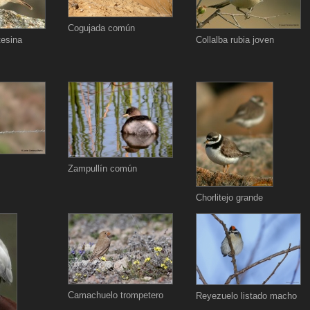
Cogujada común
esina
Collalba rubia joven
Zampullín común
Chorlitejo grande
Camachuelo trompetero
Reyezuelo listado macho